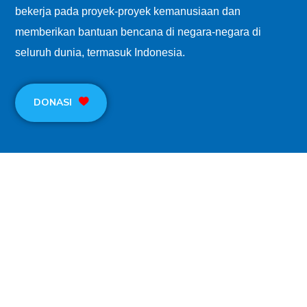
bekerja pada proyek-proyek kemanusiaan dan
memberikan bantuan bencana di negara-negara di
seluruh dunia, termasuk Indonesia.
DONASI
KONTAK
Jl. Tawakal Ujung Raya No.7, RT 04/RW 08,
Tomang, Kec. Grogol Petamburan, Jakarta Barat,
Jakarta 11440
info@id.humanityfirst.org