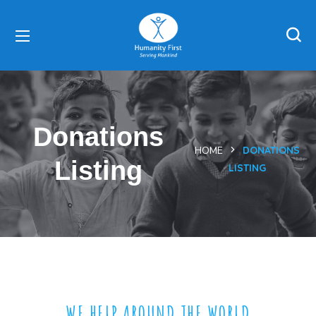
Donations
HOME
DONATIONS
Listing
LISTING
WE HELP AROUND THE WORLD