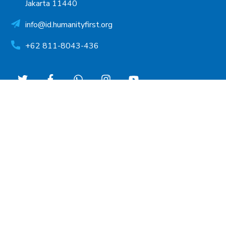
Jakarta 11440
info@id.humanityfirst.org
+62 811-8043-436
INFORMASI
FAQ
Annual Report
Press Release
Tim HF Indonesia