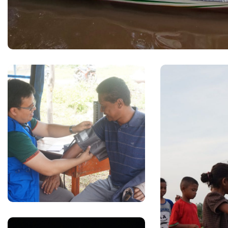
HF Peduli Banjir Sintang
#Banjir
Palu, Sigi
#Gempa Bumi