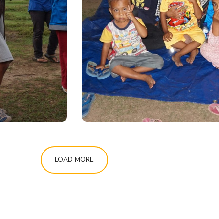
gi
Palu, Sigi
a Bumi
#Gempa Bumi
LOAD MORE