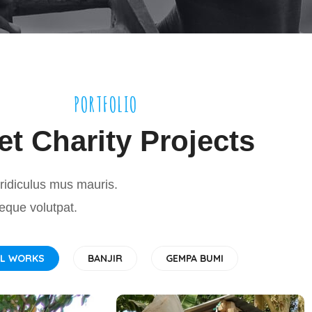
PORTFOLIO
t Charity Projects
ridiculus mus mauris.
eque volutpat.
LL WORKS
BANJIR
GEMPA BUMI