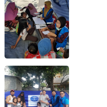
Peduli Gempa
Lombok
#Gempa Bumi
Peduli Gempa