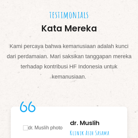
testimonials
Kata Mereka
Kami percaya bahwa kemanusiaan adalah kunci
dari perdamaian. Mari saksikan tanggapan mereka
terhadap kontribusi HF Indonesia untuk
kemanusiaan.
h
Dian
asama
Murid SMA Arif Rahman