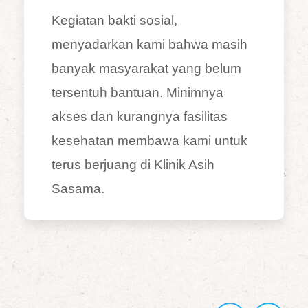
Hakim
Kemajuan teknologi menuntut
asih
para siswa untuk bisa
lum
mengoperasikan komputer.
a
Penambahan komputer oleh
s
Humanity First Indonesia sangat
ntuk
membantu para siswa lebih efisi
dalam belajar. Jadi kami ga gapt
lagi. Terima kasih, HF!