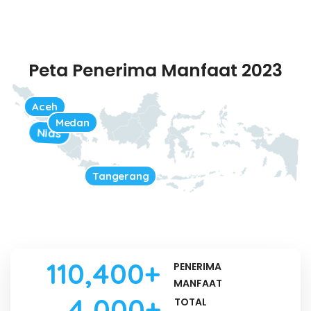
Peta Penerima Manfaat 2023
Aceh
Medan
Nias
Jakarta
Banten
Tangerang
110
,400+
PENERIMA
MANFAAT
4
,000+
TOTAL