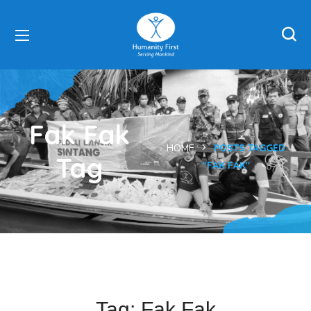
Fak Fak
HOME
POSTS TAGGED
Tag
"FAK FAK"
Tag:
Fak Fak