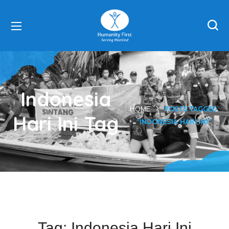
Indonesia
HOME
POSTS TAGGED
Hari Ini Tag
"INDONESIA HARI INI"
Tag:
Indonesia Hari Ini