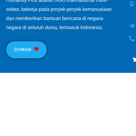
Humanity First adalah NGO internasional multi-
sektor, bekerja pada proyek-proyek kemanusiaan
dan memberikan bantuan bencana di negara-
negara di seluruh dunia, termasuk Indonesia.
DONASI
Terms of use
Privacy Environmental Policy