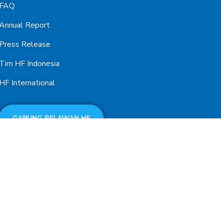
FAQ
Annual Report
Press Release
Tim HF Indonesia
HF International
GABUNG RELAWAN HF
ty First Indonesia. All Rights Reserved.