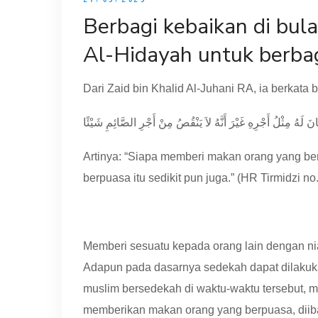
Berbagi kebaikan di bu
Al-Hidayah untuk berba
Dari Zaid bin Khalid Al-Juhani RA, ia berkat
 لَهُ مِثْلُ أَجْرِهِ غَيْرَ أَنَّهُ لاَ يَنْقُصُ مِنْ أَجْرِ الصَّائِمِ شَيْئًا
Artinya: “Siapa memberi makan orang yang be
berpuasa itu sedikit pun juga.” (HR Tirmidzi n
Memberi sesuatu kepada orang lain dengan ni
Adapun pada dasarnya sedekah dapat dilakuka
muslim bersedekah di waktu-waktu tersebut, 
memberikan makan orang yang berpuasa, diiba