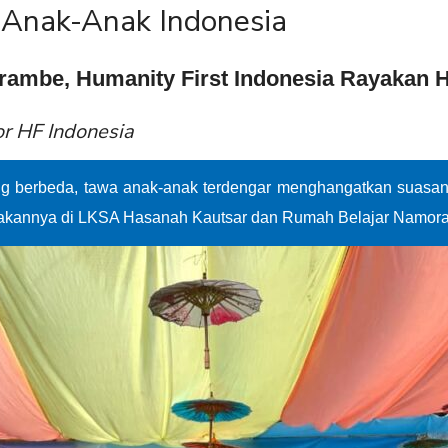
 Anak-Anak Indonesia
rambe, Humanity First Indonesia Rayakan 
or HF Indonesia
 berbeda, tawa anak-anak terdengar menghangatkan suasana
ayakannya di LKSA Hasanah Kautsar dan Rumah Belajar Namor