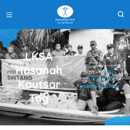
LKSA
Hasanah
HOME
POSTS
TAGGED "LKSA
Kautsar
HASANAH KAUTSAR"
Tag