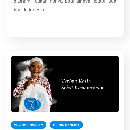
ditanam—bukan hanya bagi dirinya, tetapi juga
bagi Indonesia.
GLOBAL HEALTH
KLINIK REHMAT