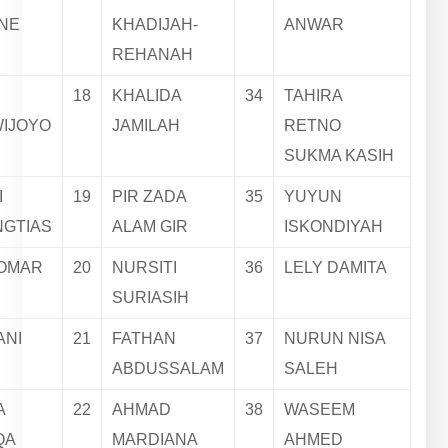
NE
KHADIJAH-
ANWAR
REHANAH
18
KHALIDA
34
TAHIRA
WIJOYO
JAMILAH
RETNO
SUKMA KASIH
I
19
PIR ZADA
35
YUYUN
NGTIAS
ALAM GIR
ISKONDIYAH
 OMAR
20
NURSITI
36
LELY DAMITA
SURIASIH
ANI
21
FATHAN
37
NURUN NISA
ABDUSSALAM
SALEH
A
22
AHMAD
38
WASEEM
QA
MARDIANA
AHMED