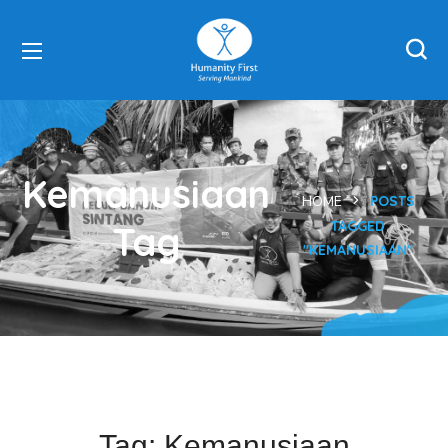
Kemanusiaan
HOME
POSTS
TAGGED
Tag
"KEMANUSIAAN"
Tag:
Kemanusiaan