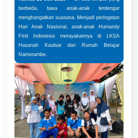
berbeda, tawa anak-anak terdengar
menghangatkan suasana. Menjadi peringatan
Hari Anak Nasional, anak-anak Humanity
First Indonesia merayakannya di LKSA
Hasanah Kautsar dan Rumah Belajar
Namorambe.