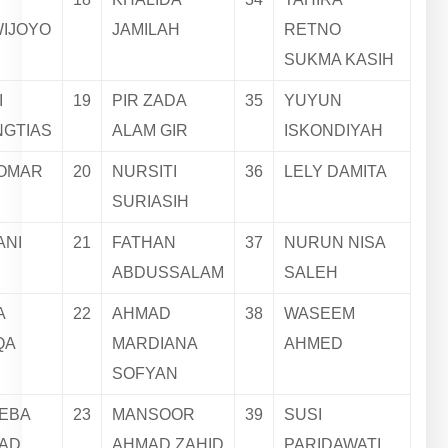
WIJOYO
JAMILAH
RETNO
SUKMA KASIH
I
19
PIR ZADA
35
YUYUN
NGTIAS
ALAM GIR
ISKONDIYAH
 OMAR
20
NURSITI
36
LELY DAMITA
SURIASIH
ANI
21
FATHAN
37
NURUN NISA
ABDUSSALAM
SALEH
A
22
AHMAD
38
WASEEM
QA
MARDIANA
AHMED
SOFYAN
EBA
23
MANSOOR
39
SUSI
AD
AHMAD ZAHID
PARIDAWATI